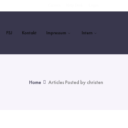
Careers
Help Desk
Login
FSJ
Kontakt
Impressum
Intern
Home
Articles Posted by christen