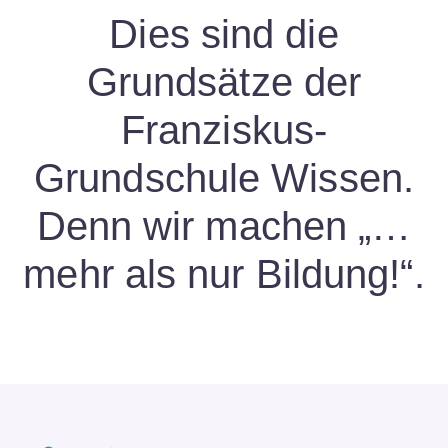
…dass sie den Unterricht
Arbeit beachten und
Dies sind die
und die Vorhaben, die für
unterstützen.
Grundsätze der
alle Kinder vorbereitet
werden, nicht mutwillig
Franziskus-
stören.
Grundschule Wissen.
Denn wir machen „…
mehr als nur Bildung!“.