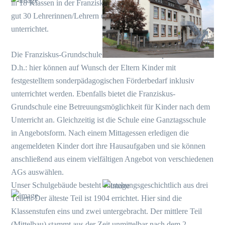
in 18 Klassen in der Franziskus-Grundschule. Sie werden von
gut 30 Lehrerinnen/Lehrern und pädagogischen Fachkräften
unterrichtet.
Die Franziskus-Grundschule Wissen ist Schwerpunktschule.
D.h.: hier können auf Wunsch der Eltern Kinder mit
festgestelltem sonderpädagogischen Förderbedarf inklusiv
unterrichtet werden. Ebenfalls bietet die Franziskus-
Grundschule eine Betreuungsmöglichkeit für Kinder nach dem
Unterricht an. Gleichzeitig ist die Schule eine Ganztagsschule
in Angebotsform. Nach einem Mittagessen erledigen die
angemeldeten Kinder dort ihre Hausaufgaben und sie können
anschließend aus einem vielfältigen Angebot von verschiedenen
AGs auswählen.
Unser Schulgebäude besteht entstehungsgeschichtlich aus drei
Teilen: Der älteste Teil ist 1904 errichtet. Hier sind die
Klassenstufen eins und zwei untergebracht. Der mittlere Teil
(Mittelbau) stammt aus der Zeit unmittelbar nach dem 2.