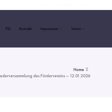
Careers
Help Desk
Login
FSJ
Kontakt
Impressum
Intern
Home
iederversammlung des Fördervereins – 12.01.2026