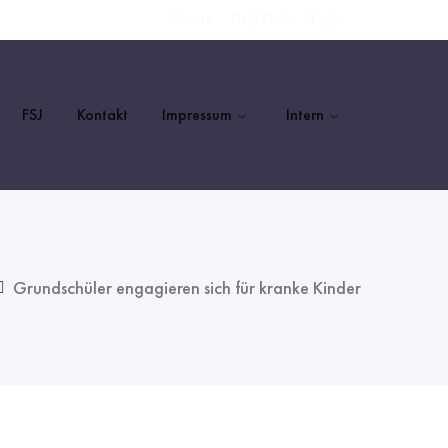
Careers
Help Desk
Login
FSJ
Kontakt
Impressum
Intern
Grundschüler engagieren sich für kranke Kinder