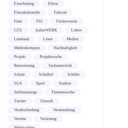
Einschulung
Eltern
Elternhaltestelle
Fahrrad
Feier
FSJ
Förderverein
GTS
kulturWERK
Lehrer
Leseband
Lesen
Medien
Medienkompass
Nachhaltigkeit
Projekt
Projektwoche
Renovierung
Sachunterricht
Schule
Schulhof
Schüler
SGA
Sport
Stadion
Stellenanzeige
Themenwoche
Turnier
Umwelt
Verabschiedung
Veranstaltung
Vereine
Vorlesetag
Weihnachten