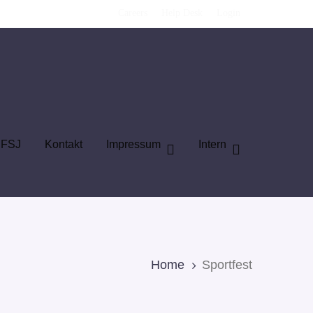
Careers
Help Desk
Login
FSJ
Kontakt
Impressum
Intern
Home
Sportfest