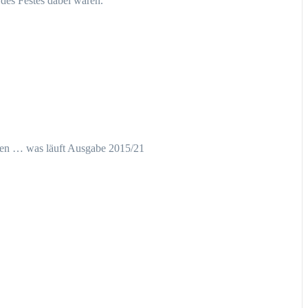
des Festes dabei waren.
l
sen … was läuft Ausgabe 2015/21