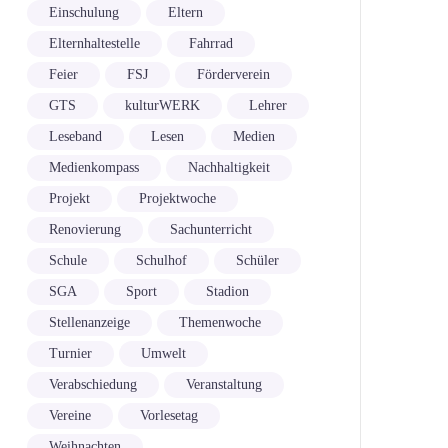
Einschulung
Eltern
Elternhaltestelle
Fahrrad
Feier
FSJ
Förderverein
GTS
kulturWERK
Lehrer
Leseband
Lesen
Medien
Medienkompass
Nachhaltigkeit
Projekt
Projektwoche
Renovierung
Sachunterricht
Schule
Schulhof
Schüler
SGA
Sport
Stadion
Stellenanzeige
Themenwoche
Turnier
Umwelt
Verabschiedung
Veranstaltung
Vereine
Vorlesetag
Weihnachten