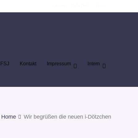
Careers
Help Desk
Login
FSJ
Kontakt
Impressum
Intern
Home
Wir begrüßen die neuen i-Dötzchen